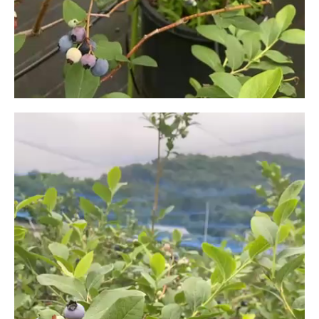
動
画
プ
レ
ー
ヤ
ー