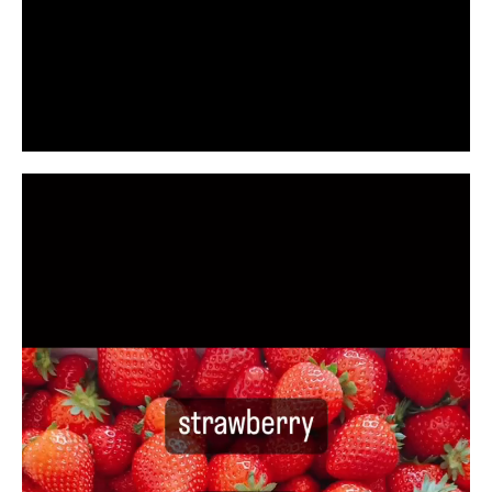
動
画
プ
レ
ー
ヤ
ー