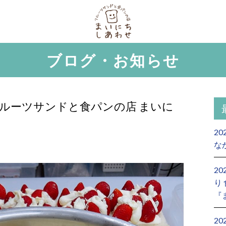
ブログ・お知らせ
フルーツサンドと食パンの店 まいに
20
な
2
り
『
2