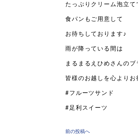
たっぷりクリーム泡立て
食パンもご用意して
お待ちしております♪
雨が降っている間は
まるまるえひめさんのブ
皆様のお越しを心よりお
#フルーツサンド
#足利スイーツ
前の投稿へ