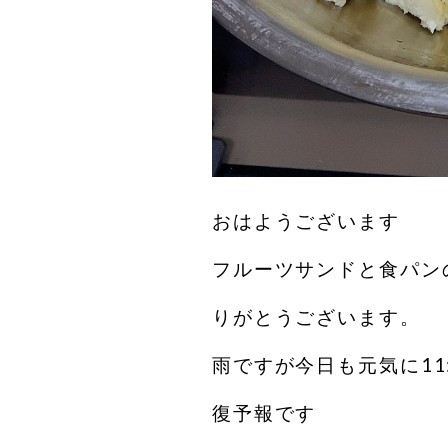
おはようございます
フルーツサンドと食パン
りがとうございます。
雨ですが今日も元気に11
復予報です