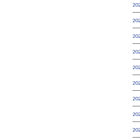
20
20
20
20
20
20
20
20
20