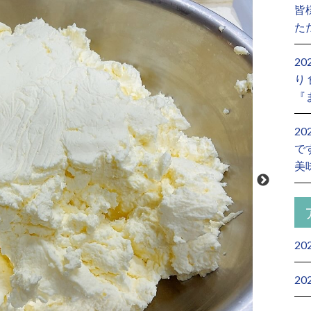
皆
た
2
り
『
2
で
美
20
20