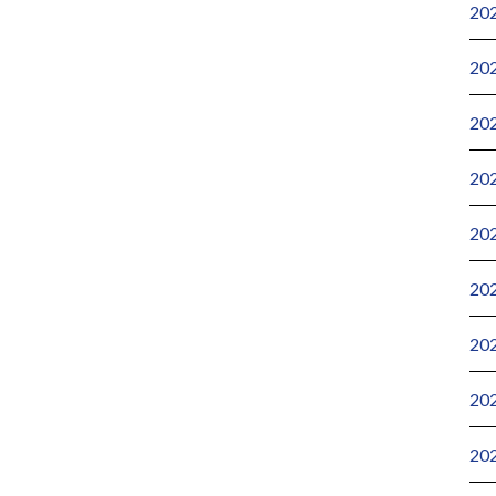
20
20
20
20
20
20
20
20
20