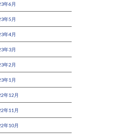
23年6月
23年5月
23年4月
23年3月
23年2月
23年1月
22年12月
22年11月
22年10月