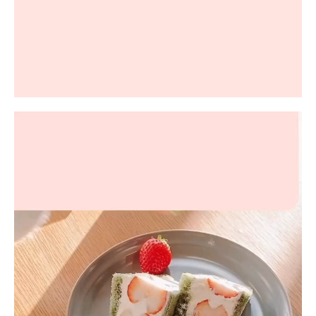
動
画
プ
レ
ー
ヤ
ー