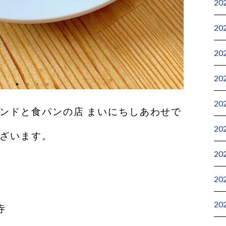
20
20
20
20
20
サンドと食パンの店 まいにちしあわせで
20
ございます。
20
20
20
寺