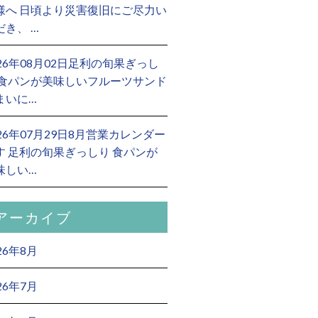
様へ 日頃より災害復旧にご尽力い
だき、 …
026年08月02日足利の旬果ぎっし
 食パンが美味しいフルーツサンド
まいに…
026年07月29日8月営業カレンダー
す 足利の旬果ぎっしり 食パンが
味しい…
アーカイブ
26年8月
26年7月