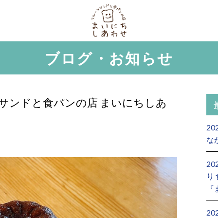
ブログ・お知らせ
サンドと食パンの店 まいにちしあ
20
な
2
り
『
2