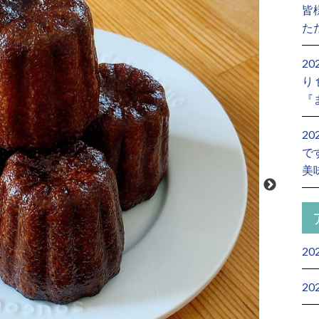
皆
た
2
り
『
2
で
美
20
20