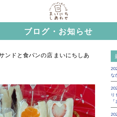
ブログ・お知らせ
サンドと食パンの店 まいにちしあ
20
な
2
り
『
2