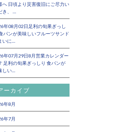
様へ 日頃より災害復旧にご尽力い
だき、 …
026年08月02日足利の旬果ぎっし
 食パンが美味しいフルーツサンド
まいに…
026年07月29日8月営業カレンダー
す 足利の旬果ぎっしり 食パンが
味しい…
アーカイブ
26年8月
26年7月