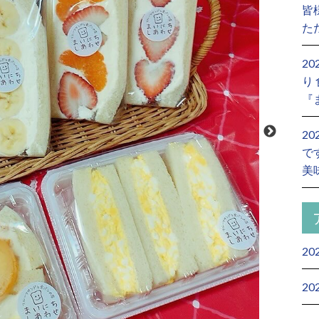
皆
た
2
り
『
2
で
美
20
20