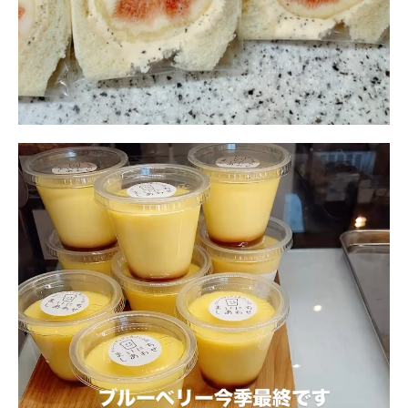
動
画
プ
レ
ー
ヤ
ー