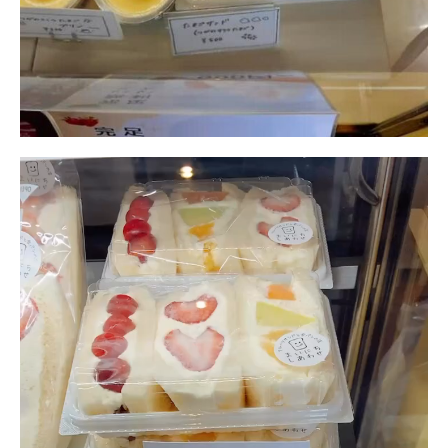
動
画
プ
レ
ー
ヤ
ー