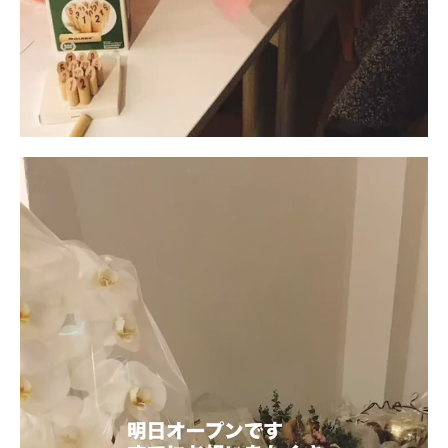
動
画
プ
レ
ー
ヤ
ー