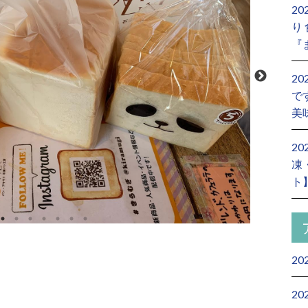
2
り
『
2
で
美
2
凍
ト
20
20