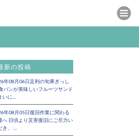
最新の投稿
026年08月06日足利の旬果ぎっし
 食パンが美味しいフルーツサンド
まいに…
026年08月05日復旧作業に関わる
様へ 日頃より災害復旧にご尽力い
だき、 …