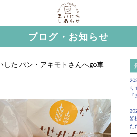
ブログ・お知らせ
いした パン・アキモトさんへgo車
2
り
『
2
皆
た