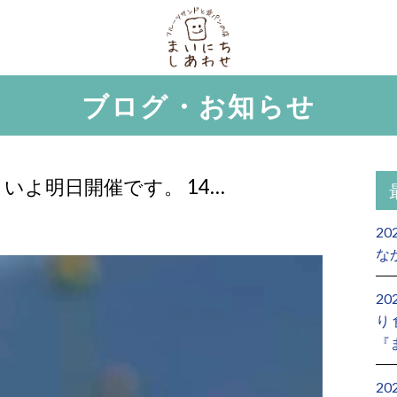
ブログ・お知らせ
よいよ明日開催です。 14…
20
な
2
り
『
2