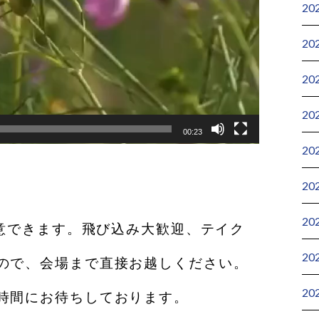
20
20
20
20
00:23
20
20
20
用意できます。飛び込み大歓迎、テイク
20
ので、会場まで直接お越しください。
20
時間にお待ちしております。