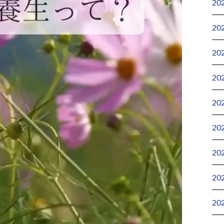
20
20
20
20
20
20
20
20
20