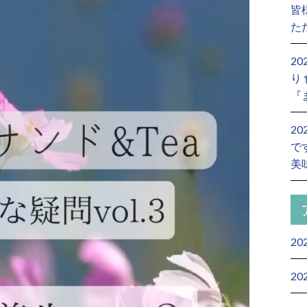
皆
た
2
り
『
2
で
美
20
20