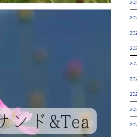
20
20
20
20
20
20
20
20
20