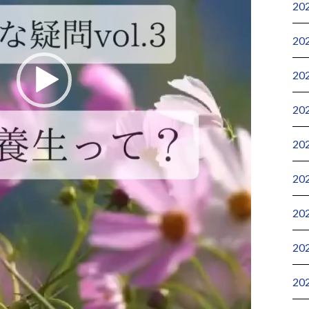
20
20
20
20
20
20
20
20
20