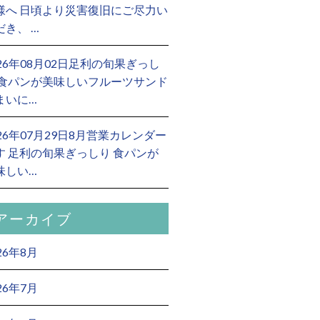
様へ 日頃より災害復旧にご尽力い
だき、 …
026年08月02日足利の旬果ぎっし
 食パンが美味しいフルーツサンド
まいに…
026年07月29日8月営業カレンダー
す 足利の旬果ぎっしり 食パンが
味しい…
アーカイブ
26年8月
26年7月