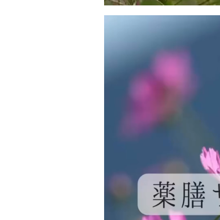
動
画
プ
レ
ー
ヤ
ー