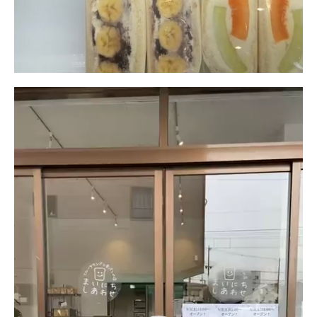
動
画
プ
レ
ー
ヤ
ー