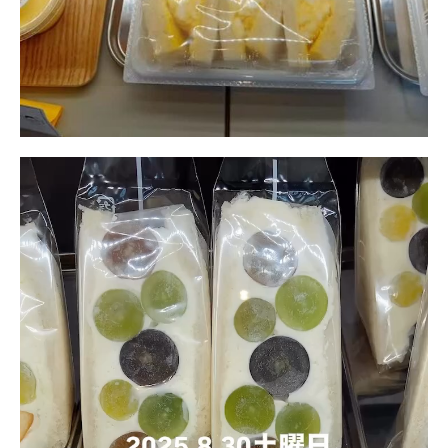
動
画
プ
レ
ー
ヤ
ー