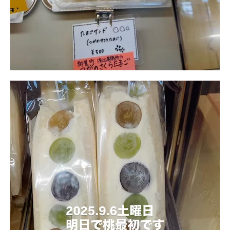
動
画
プ
レ
ー
ヤ
ー