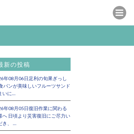
最新の投稿
026年08月06日足利の旬果ぎっし
 食パンが美味しいフルーツサンド
まいに…
026年08月05日復旧作業に関わる
様へ 日頃より災害復旧にご尽力い
だき、 …