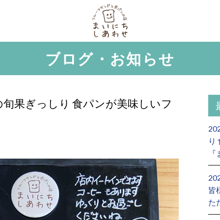
ブログ・お知らせ
の旬果ぎっしり 食パンが美味しいフ
2
り
『
2
皆
た