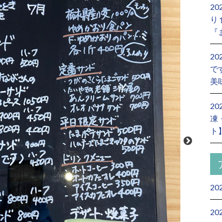
2
り
『
2
で
美
2
凍
ト
20
20