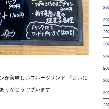
20
20
20
20
20
20
パンが美味しいフルーツサンド 『まいに
20
もありがとうございます
20
20