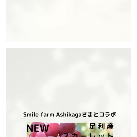
動
画
プ
レ
ー
ヤ
ー