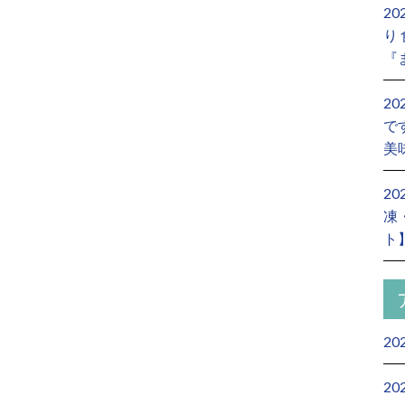
2
り
『
2
で
美
2
凍
ト
20
20