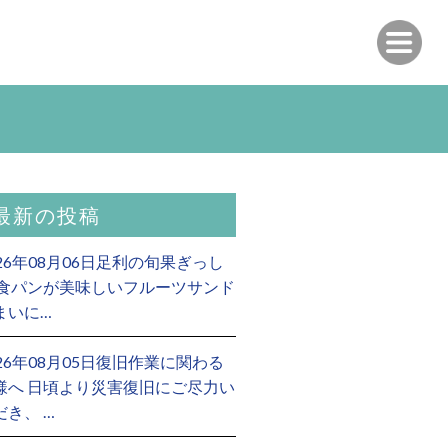
最新の投稿
026年08月06日足利の旬果ぎっし
 食パンが美味しいフルーツサンド
まいに…
026年08月05日復旧作業に関わる
様へ 日頃より災害復旧にご尽力い
だき、 …