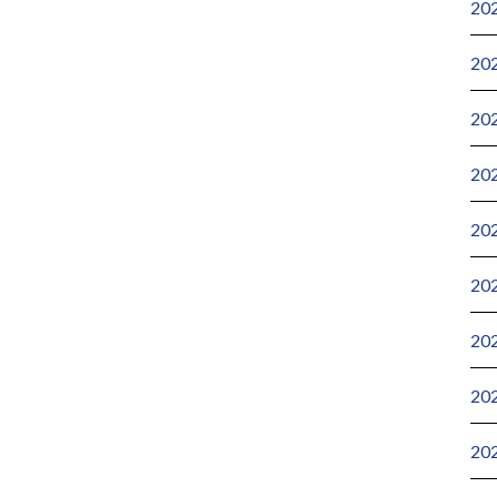
20
20
20
20
20
20
20
20
20