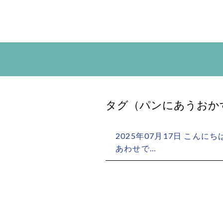
タグ（パンにあうおか
2025年07月17日 こん
あわせで…