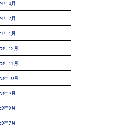
24年3月
24年2月
24年1月
23年12月
23年11月
23年10月
23年9月
23年8月
23年7月