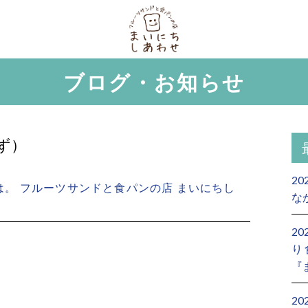
ブログ・お知らせ
ず）
20
にちは。 フルーツサンドと食パンの店 まいにちし
な
2
り
『
2