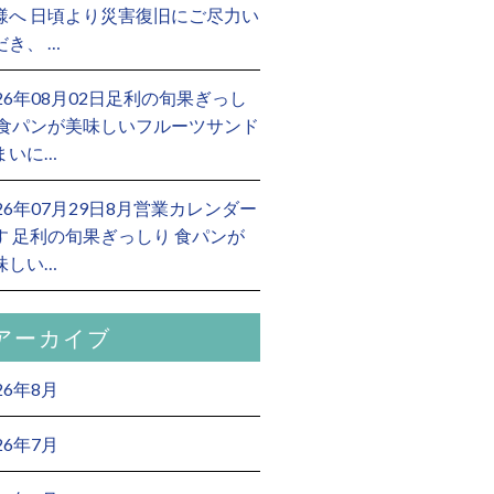
様へ 日頃より災害復旧にご尽力い
だき、 …
026年08月02日足利の旬果ぎっし
 食パンが美味しいフルーツサンド
まいに…
026年07月29日8月営業カレンダー
す 足利の旬果ぎっしり 食パンが
味しい…
アーカイブ
26年8月
26年7月