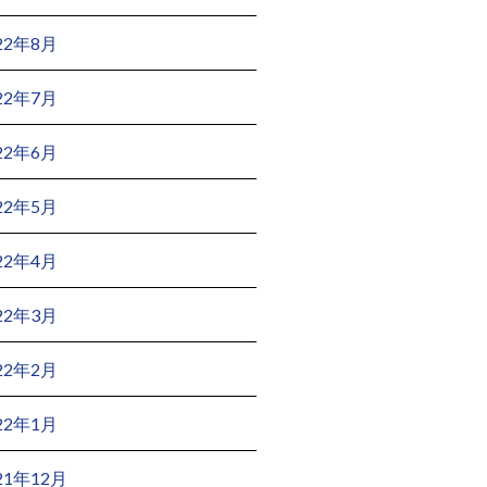
22年8月
22年7月
22年6月
22年5月
22年4月
22年3月
22年2月
22年1月
21年12月