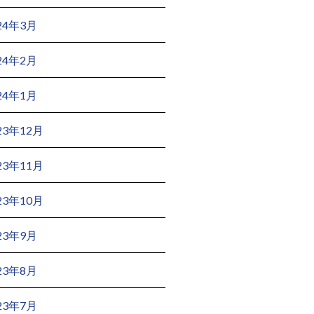
24年3月
24年2月
24年1月
23年12月
23年11月
23年10月
23年9月
23年8月
23年7月