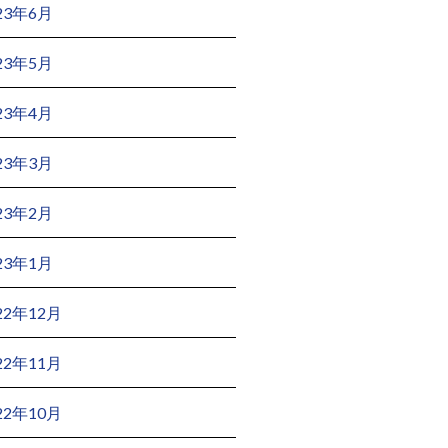
23年6月
23年5月
23年4月
23年3月
23年2月
23年1月
22年12月
22年11月
22年10月