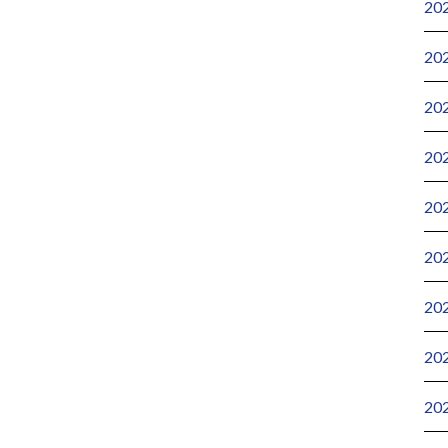
20
20
20
20
20
20
20
20
20