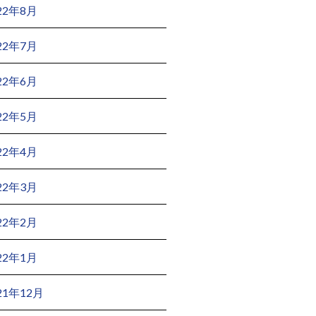
22年8月
22年7月
22年6月
22年5月
22年4月
22年3月
22年2月
22年1月
21年12月