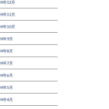
24年12月
24年11月
24年10月
24年9月
24年8月
24年7月
24年6月
24年5月
24年4月