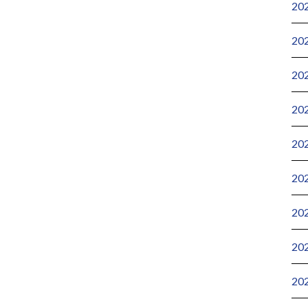
20
20
20
20
20
20
20
20
20