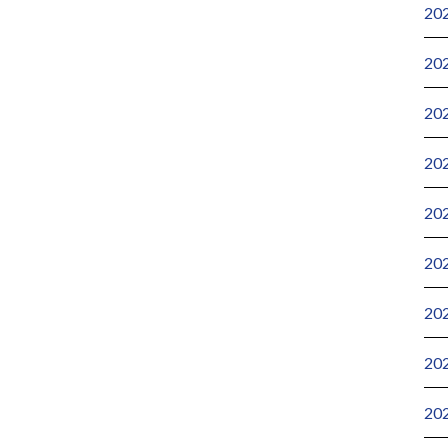
20
20
20
20
20
20
20
20
20