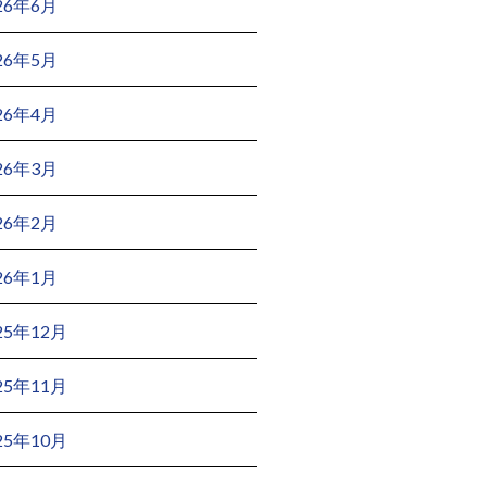
26年6月
26年5月
26年4月
26年3月
26年2月
26年1月
25年12月
25年11月
25年10月