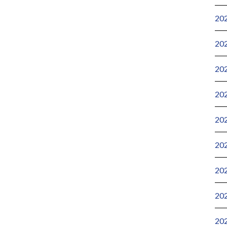
20
20
20
20
20
20
20
20
20