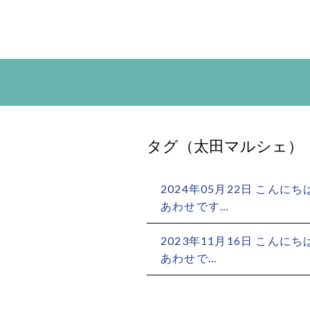
タグ（太田マルシェ）
2024年05月22日 こん
あわせです…
2023年11月16日 こん
あわせで…