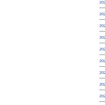
20
20
20
20
20
20
20
20
20