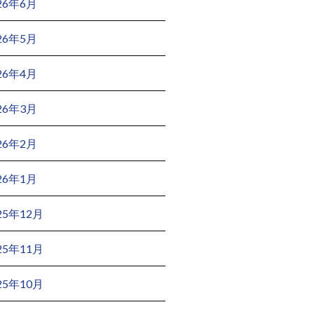
26年6月
26年5月
26年4月
26年3月
26年2月
26年1月
25年12月
25年11月
25年10月