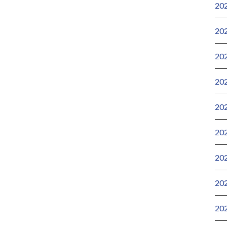
20
20
20
20
20
20
20
20
20