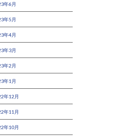
23年6月
23年5月
23年4月
23年3月
23年2月
23年1月
22年12月
22年11月
22年10月