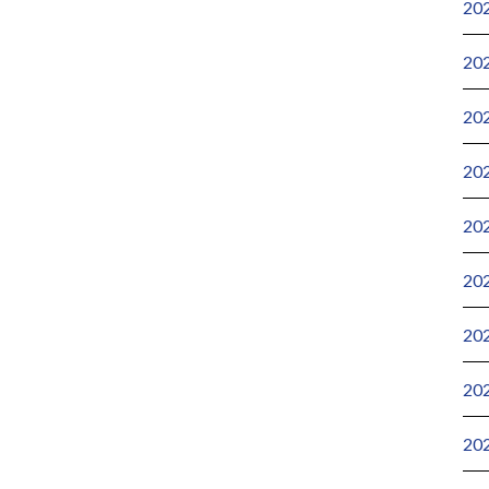
20
20
20
20
20
20
20
20
20