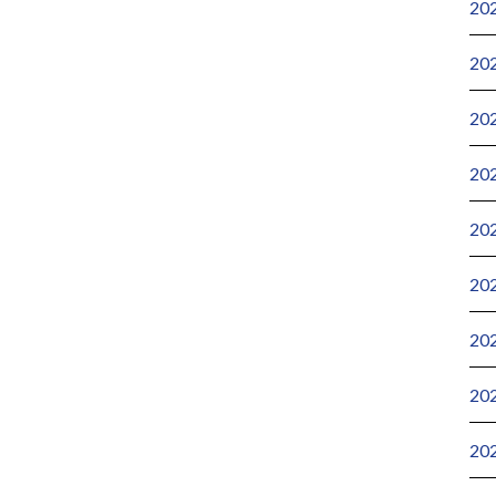
20
20
20
20
20
20
20
20
20