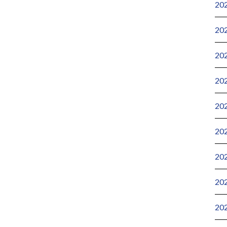
20
20
20
20
20
20
20
20
20