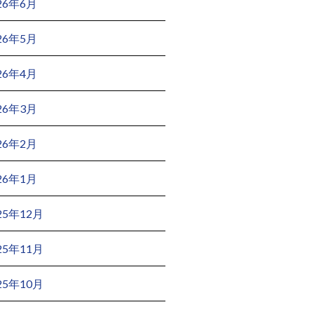
26年6月
26年5月
26年4月
26年3月
26年2月
26年1月
25年12月
25年11月
25年10月