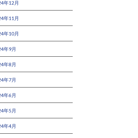
24年12月
24年11月
24年10月
24年9月
24年8月
24年7月
24年6月
24年5月
24年4月