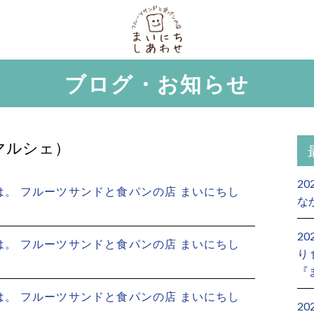
ブログ・お知らせ
マルシェ）
20
にちは。 フルーツサンドと食パンの店 まいにちし
な
2
にちは。 フルーツサンドと食パンの店 まいにちし
り
『
にちは。 フルーツサンドと食パンの店 まいにちし
2