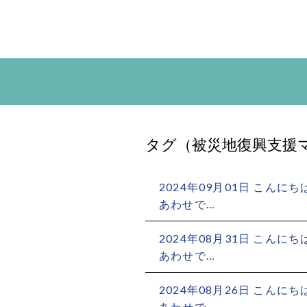
タグ（被災地復興支援
2024年09月01日 こん
あわせで…
2024年08月31日 こん
あわせで…
2024年08月26日 こん
あわせで…