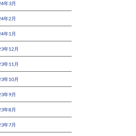
24年3月
24年2月
24年1月
23年12月
23年11月
23年10月
23年9月
23年8月
23年7月