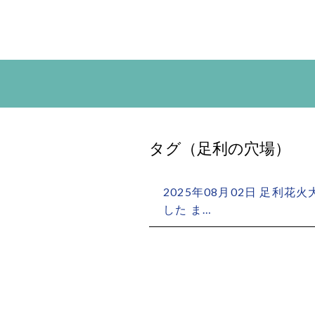
タグ（足利の穴場）
2025年08月02日 足利
した ま…