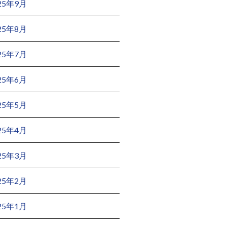
25年9月
25年8月
25年7月
25年6月
25年5月
25年4月
25年3月
25年2月
25年1月