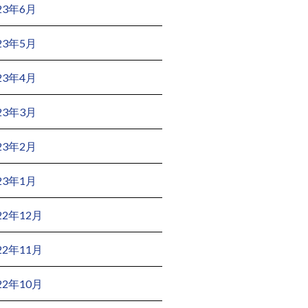
23年6月
23年5月
23年4月
23年3月
23年2月
23年1月
22年12月
22年11月
22年10月