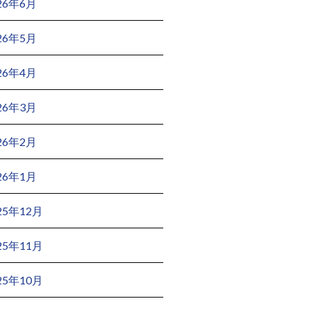
26年6月
26年5月
26年4月
26年3月
26年2月
26年1月
25年12月
25年11月
25年10月