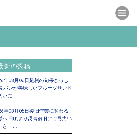
最新の投稿
026年08月06日足利の旬果ぎっし
 食パンが美味しいフルーツサンド
まいに…
026年08月05日復旧作業に関わる
様へ 日頃より災害復旧にご尽力い
だき、 …