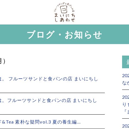
ブログ・お知らせ
月）
20
。 フルーツサンドと食パンの店 まいにちし
な
2
は。フルーツサンドと食パンの店 まいにちし
り
『
Tea 素朴な疑問vol.3 夏の養生編…
2