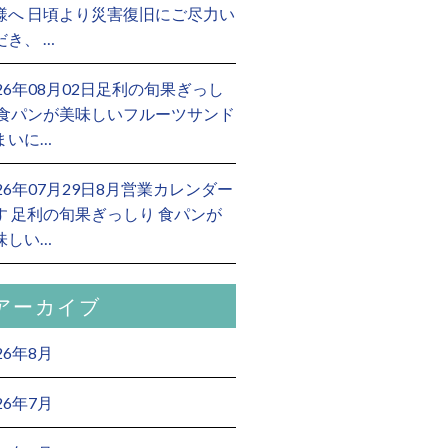
様へ 日頃より災害復旧にご尽力い
だき、 …
026年08月02日足利の旬果ぎっし
 食パンが美味しいフルーツサンド
まいに…
026年07月29日8月営業カレンダー
す 足利の旬果ぎっしり 食パンが
味しい…
アーカイブ
26年8月
26年7月