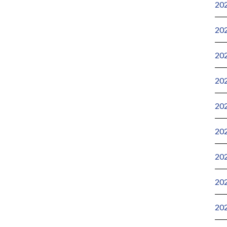
20
20
20
20
20
20
20
20
20