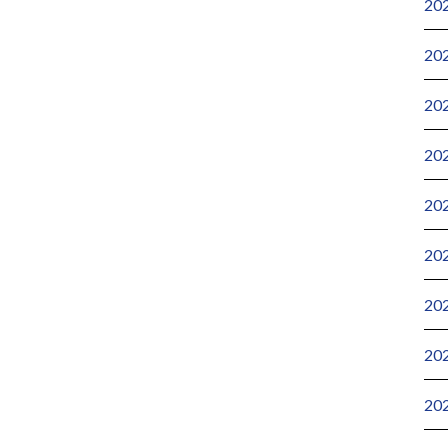
20
20
20
20
20
20
20
20
20