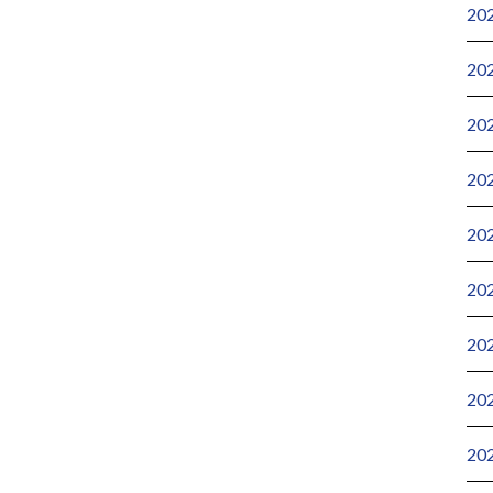
20
20
20
20
20
20
20
20
20