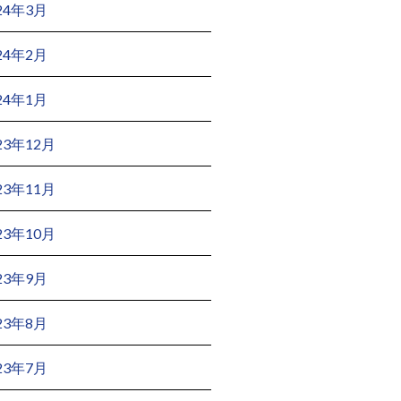
24年3月
24年2月
24年1月
23年12月
23年11月
23年10月
23年9月
23年8月
23年7月