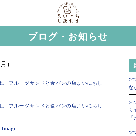
ブログ・お知らせ
1月）
20
は。 フルーツサンドと食パンの店まいにちし
な
2
は。 フルーツサンドと食パンの店まいにちし
り
『
m Image
2