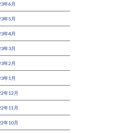
23年6月
23年5月
23年4月
23年3月
23年2月
23年1月
22年12月
22年11月
22年10月