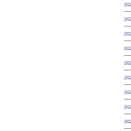
20
20
20
20
20
20
20
20
20