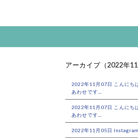
アーカイブ（2022年1
2022年11月07日
こんにち
あわせです…
2022年11月07日
こんにち
あわせです…
2022年11月05日
Instagra