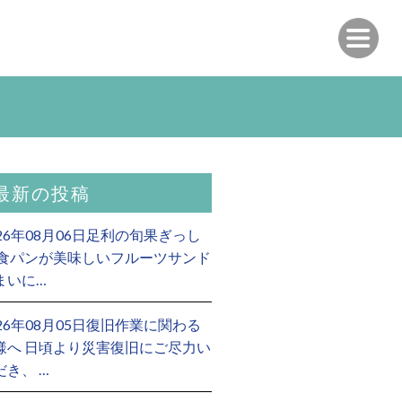
最新の投稿
026年08月06日足利の旬果ぎっし
 食パンが美味しいフルーツサンド
まいに…
026年08月05日復旧作業に関わる
様へ 日頃より災害復旧にご尽力い
だき、 …