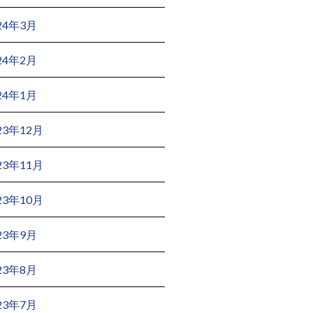
24年3月
24年2月
24年1月
23年12月
23年11月
23年10月
23年9月
23年8月
23年7月