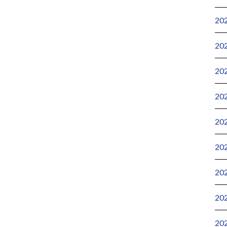
20
20
20
20
20
20
20
20
20