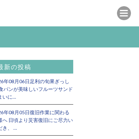
最新の投稿
026年08月06日足利の旬果ぎっし
 食パンが美味しいフルーツサンド
まいに…
026年08月05日復旧作業に関わる
様へ 日頃より災害復旧にご尽力い
だき、 …