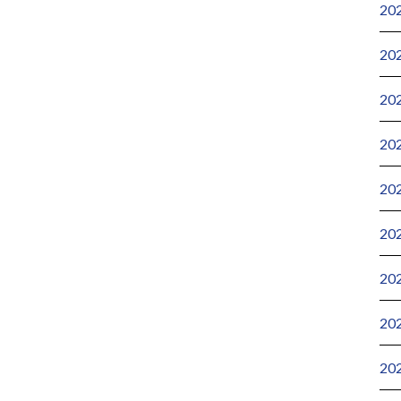
20
20
20
20
20
20
20
20
20