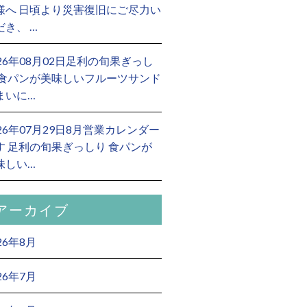
様へ 日頃より災害復旧にご尽力い
だき、 …
026年08月02日足利の旬果ぎっし
 食パンが美味しいフルーツサンド
まいに…
026年07月29日8月営業カレンダー
す 足利の旬果ぎっしり 食パンが
味しい…
アーカイブ
26年8月
26年7月