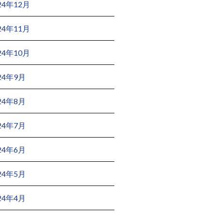
24年12月
24年11月
24年10月
24年9月
24年8月
24年7月
24年6月
24年5月
24年4月