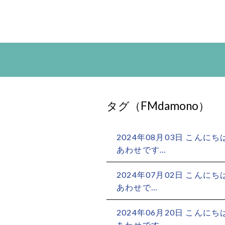
タグ（FMdamono）
2024年08月03日 こん
あわせです…
2024年07月02日 こん
あわせで…
2024年06月20日 こん
あわせです…