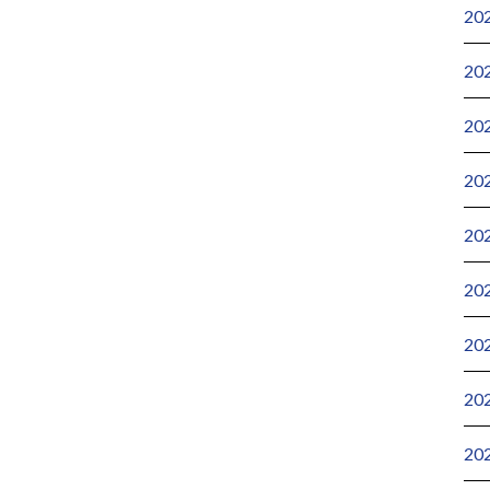
20
20
20
20
20
20
20
20
20