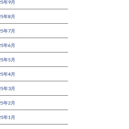
25年9月
25年8月
25年7月
25年6月
25年5月
25年4月
25年3月
25年2月
25年1月