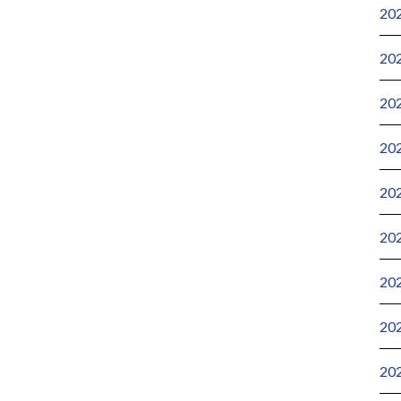
20
20
20
20
20
20
20
20
20