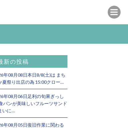
最新の投稿
26年08月08日本日8/8(土)は まち
か夏祭り出店の為 15:00クロー…
026年08月06日足利の旬果ぎっし
 食パンが美味しいフルーツサンド
まいに…
026年08月05日復旧作業に関わる