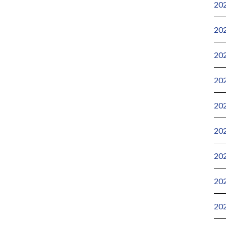
20
20
20
20
20
20
20
20
20