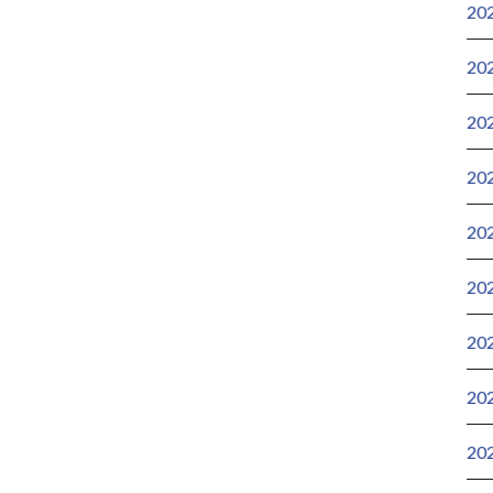
20
20
20
20
20
20
20
20
20