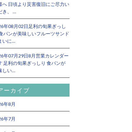
様へ 日頃より災害復旧にご尽力い
だき、 …
026年08月02日足利の旬果ぎっし
 食パンが美味しいフルーツサンド
まいに…
026年07月29日8月営業カレンダー
す 足利の旬果ぎっしり 食パンが
味しい…
アーカイブ
26年8月
26年7月